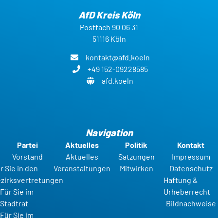
AfD Kreis Köln
Postfach 90 06 31
51116 Köln
kontakt@afd.koeln
+49 152-09228585
afd.koeln
Navigation
Partei
Aktuelles
Politik
Kontakt
Vorstand
Aktuelles
Satzungen
Impressum
r Sie in den
Veranstaltungen
Mitwirken
Datenschutz
zirksvertretungen
Haftung &
Für Sie im
Urheberrecht
Stadtrat
Bildnachweise
Für Sie im