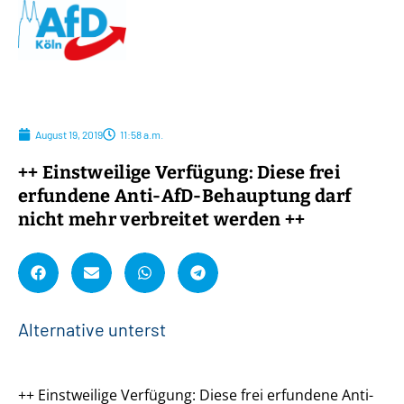
August 19, 2019
11:58 a.m.
++ Einstweilige Verfügung: Diese frei
erfundene Anti-AfD-Behauptung darf
nicht mehr verbreitet werden ++
A
l
t
e
r
n
a
t
i
v
e
u
n
t
e
r
s
t
ü
t
z
e
n
!
++ Einstweilige Verfügung: Diese frei erfundene Anti-