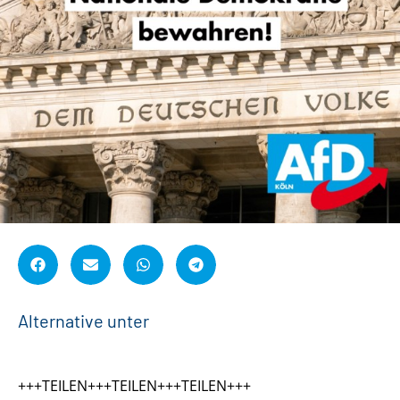
A
l
t
e
r
n
a
t
i
v
e
u
n
t
e
r
s
t
ü
t
z
e
+++TEILEN+++TEILEN+++TEILEN+++