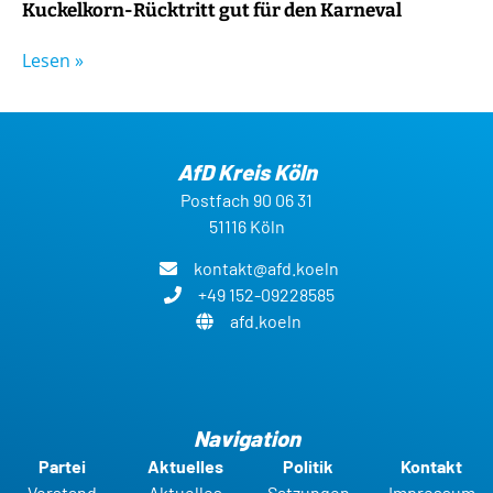
Kuckelkorn-Rücktritt gut für den Karneval
Lesen »
AfD Kreis Köln
Postfach 90 06 31
51116 Köln
kontakt@afd.koeln
+49 152-09228585
afd.koeln
Navigation
Partei
Aktuelles
Politik
Kontakt
Vorstand
Aktuelles
Satzungen
Impressum