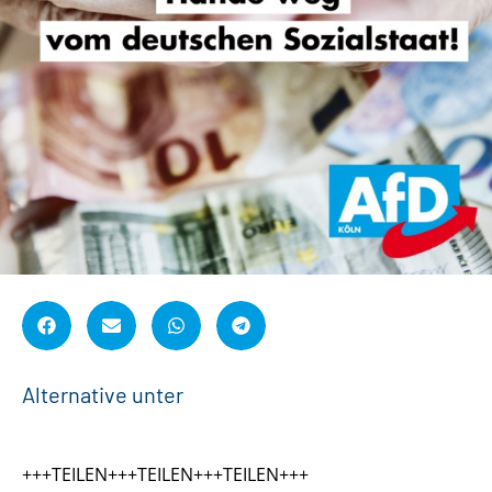
A
l
t
e
r
n
a
t
i
v
e
u
n
t
e
r
s
t
ü
t
z
e
+++TEILEN+++TEILEN+++TEILEN+++