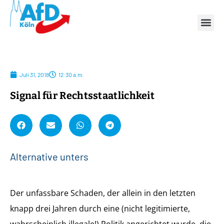
Juli 31, 2018
12:30 a.m.
Signal für Rechtsstaatlichkeit
A
l
t
e
r
n
a
t
i
v
e
u
n
t
e
r
s
t
ü
t
z
Der unfassbare Schaden, der allein in den letzten
knapp drei Jahren durch eine (nicht legitimierte,