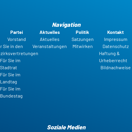
Navigation
Partei
Aktuelles
Politik
Kontakt
Vorstand
Aktuelles
Satzungen
Impressum
r Sie in den
Veranstaltungen
Mitwirken
Datenschutz
zirksvertretungen
Haftung &
Für Sie im
Urheberrecht
Stadtrat
Bildnachweise
Für Sie im
Landtag
Für Sie im
Bundestag
Soziale Medien