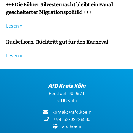
+++ Die Kölner Silvesternacht bleibt ein Fanal
gescheiterter Migrationspolitik! +++
Lesen »
Kuckelkorn-Rücktritt gut für den Karneval
Lesen »
AfD Kreis Köln
Postfach 90 06 31
51116 Köln
kontakt@afd.koeln
+49 152-09228585
afd.koeln