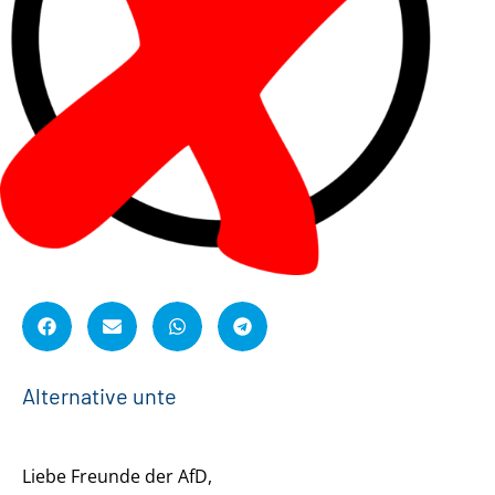
A
l
t
e
r
n
a
t
i
v
e
u
n
t
e
r
s
t
ü
Liebe Freunde der AfD,