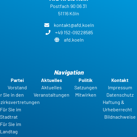
Postfach 90 06 31
51116 Köln
kontakt@afd.koeln
+49 152-09228585
afd.koeln
Navigation
Partei
Aktuelles
Politik
Kontakt
Vorstand
Aktuelles
Satzungen
Impressum
r Sie in den
Veranstaltungen
Mitwirken
Datenschutz
zirksvertretungen
Haftung &
Für Sie im
Urheberrecht
Stadtrat
Bildnachweise
Für Sie im
Landtag