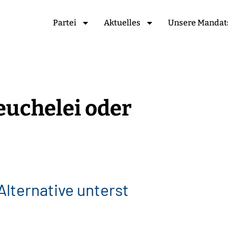
Partei
Aktuelles
Unsere Mandat
Heuchelei oder
e
r
n
a
t
i
v
e
u
n
t
e
r
s
t
ü
t
z
e
n
!