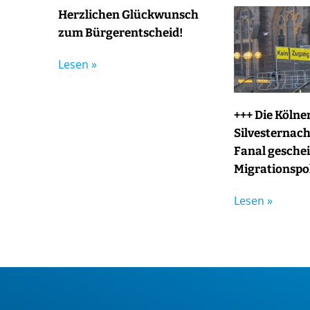
Herzlichen Glückwunsch
zum Bürgerentscheid!
Lesen »
+++ Die Kölne
Silvesternacht
Fanal geschei
Migrationspol
Lesen »