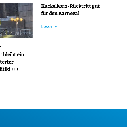
Kuckelkorn-Rücktritt gut
für den Karneval
Lesen »
r
 bleibt ein
terter
itik! +++