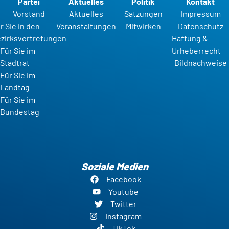
Partei
Aktuelles
Politik
Kontakt
Vorstand
Aktuelles
Satzungen
Impressum
r Sie in den
Veranstaltungen
Mitwirken
Datenschutz
zirksvertretungen
Haftung &
Für Sie im
Urheberrecht
Stadtrat
Bildnachweise
Für Sie im
Landtag
Für Sie im
Bundestag
Soziale Medien
Facebook
Youtube
Twitter
Instagram
TikTok