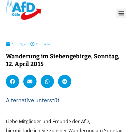
April 12, 2015
11:00 a.m.
Wanderung im Siebengebirge, Sonntag,
12. April 2015
A
l
t
e
r
n
a
t
i
v
e
u
n
t
e
r
s
t
ü
t
z
e
n
!
Liebe Mitglieder und Freunde der AfD,
hiermit lade ich Sie zu einer Wanderung am Sonntag,