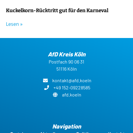
Kuckelkorn-Rücktritt gut für den Karneval
Lesen »
AfD Kreis Köln
Postfach 90 06 31
51116 Köln
kontakt@afd.koeln
+49 152-09228585
afd.koeln
Navigation