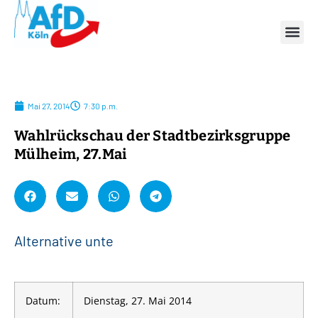
Mai 27, 2014
7:30 p.m.
Wahlrückschau der Stadtbezirksgruppe
Mülheim, 27.Mai
A
l
t
e
r
n
a
t
i
v
e
u
n
t
e
r
s
t
Datum:
Dienstag, 27. Mai 2014