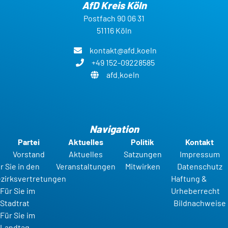
AfD Kreis Köln
Postfach 90 06 31
51116 Köln
kontakt@afd.koeln
+49 152-09228585
afd.koeln
Navigation
Partei
Aktuelles
Politik
Kontakt
Vorstand
Aktuelles
Satzungen
Impressum
r Sie in den
Veranstaltungen
Mitwirken
Datenschutz
zirksvertretungen
Haftung &
Für Sie im
Urheberrecht
Stadtrat
Bildnachweise
Für Sie im
Landtag