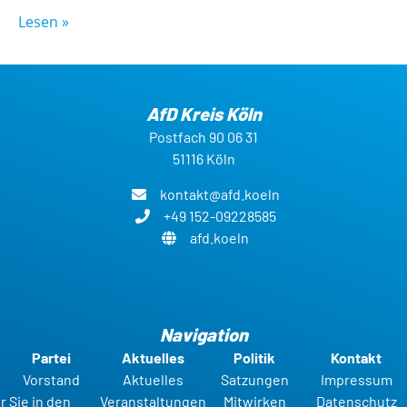
Lesen »
AfD Kreis Köln
Postfach 90 06 31
51116 Köln
kontakt@afd.koeln
+49 152-09228585
afd.koeln
Navigation
Partei
Aktuelles
Politik
Kontakt
Vorstand
Aktuelles
Satzungen
Impressum
r Sie in den
Veranstaltungen
Mitwirken
Datenschutz