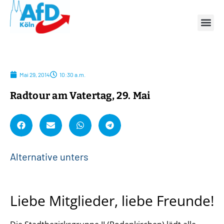
Mai 29, 2014
10:30 a.m.
Radtour am Vatertag, 29. Mai
A
l
t
e
r
n
a
t
i
v
e
u
n
t
e
r
s
t
ü
t
Liebe Mitglieder, liebe Freunde!