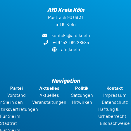
AfD Kreis Köln
Postfach 90 06 31
51116 Köln
kontakt@afd.koeln
+49 152-09228585
afd.koeln
Navigation
Partei
Aktuelles
Politik
Kontakt
Vorstand
Aktuelles
Satzungen
Impressum
r Sie in den
Veranstaltungen
Mitwirken
Datenschutz
zirksvertretungen
Haftung &
Für Sie im
Urheberrecht
Stadtrat
Bildnachweise
Für Sie im