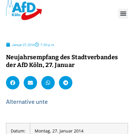
Januar 27, 2014
7:00 p.m.
Neujahrsempfang des Stadtverbandes
der AfD Köln, 27. Januar
A
l
t
e
r
n
a
t
i
v
e
u
n
t
e
r
s
t
Datum:
Montag, 27. Januar 2014