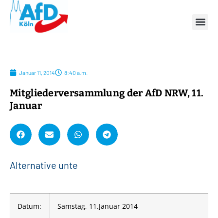
Januar 11, 2014
8:40 a.m.
Mitgliederversammlung der AfD NRW, 11.
Januar
A
l
t
e
r
n
a
t
i
v
e
u
n
t
e
r
s
t
Datum:
Samstag, 11.Januar 2014