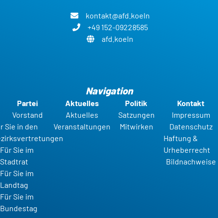
kontakt@afd.koeln
+49 152-09228585
afd.koeln
Navigation
Partei
Aktuelles
Politik
Kontakt
Vorstand
Aktuelles
Satzungen
Impressum
r Sie in den
Veranstaltungen
Mitwirken
Datenschutz
zirksvertretungen
Haftung &
Für Sie im
Urheberrecht
Stadtrat
Bildnachweise
Für Sie im
Landtag
Für Sie im
Bundestag