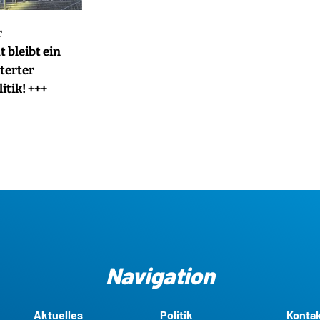
r
 bleibt ein
terter
itik! +++
Navigation
Aktuelles
Politik
Konta