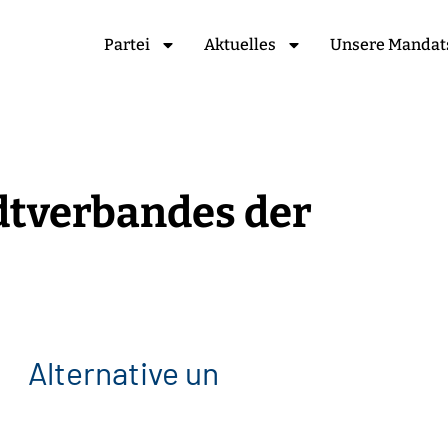
Partei
Aktuelles
Unsere Mandat
dtverbandes der
A
l
t
e
r
n
a
t
i
v
e
u
n
t
e
r
s