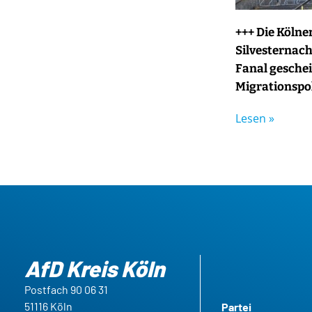
+++ Die Kölne
Silvesternacht
Fanal geschei
Migrationspol
Lesen »
AfD Kreis Köln
Postfach 90 06 31
51116 Köln
Partei