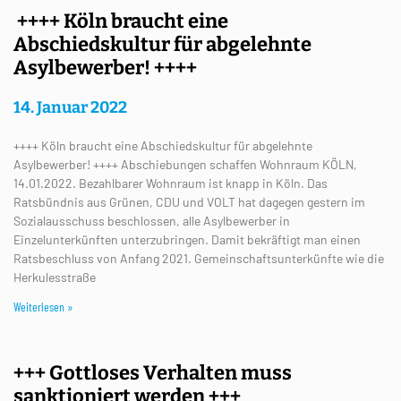
++++ Köln braucht eine
Abschiedskultur für abgelehnte
Asylbewerber! ++++
14. Januar 2022
++++ Köln braucht eine Abschiedskultur für abgelehnte
Asylbewerber! ++++ Abschiebungen schaffen Wohnraum KÖLN,
14.01.2022. Bezahlbarer Wohnraum ist knapp in Köln. Das
Ratsbündnis aus Grünen, CDU und VOLT hat dagegen gestern im
Sozialausschuss beschlossen, alle Asylbewerber in
Einzelunterkünften unterzubringen. Damit bekräftigt man einen
Ratsbeschluss von Anfang 2021. Gemeinschaftsunterkünfte wie die
Herkulesstraße
Weiterlesen »
+++ Gottloses Verhalten muss
sanktioniert werden +++