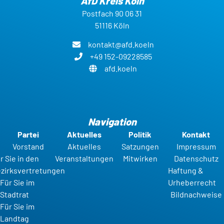
AfD Kreis Köln
Postfach 90 06 31
51116 Köln
kontakt@afd.koeln
+49 152-09228585
afd.koeln
Navigation
Partei
Aktuelles
Politik
Kontakt
Vorstand
Aktuelles
Satzungen
Impressum
r Sie in den
Veranstaltungen
Mitwirken
Datenschutz
zirksvertretungen
Haftung &
Für Sie im
Urheberrecht
Stadtrat
Bildnachweise
Für Sie im
Landtag