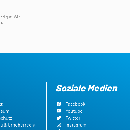
nd gut. Wir
be
Soziale Medien
kt
Facebook
ssum
Youtube
schutz
Twitter
g & Urheberrecht
Instagram