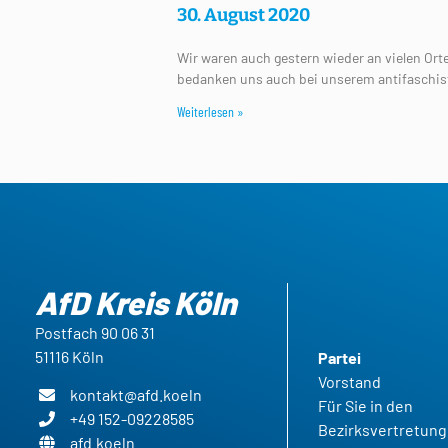
30. August 2020
Wir waren auch gestern wieder an vielen Ort
bedanken uns auch bei unserem antifaschisti
Weiterlesen »
AfD Kreis Köln
Postfach 90 06 31
51116 Köln
Partei
Vorstand
kontakt@afd.koeln
Für Sie in den
+49 152-09228585
Bezirksvertretun
afd.koeln