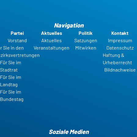
Navigation
Partei
Aktuelles
Politik
Kontakt
Vorstand
Aktuelles
Satzungen
Impressum
r Sie in den
Veranstaltungen
Mitwirken
Datenschutz
zirksvertretungen
Haftung &
Für Sie im
Urheberrecht
Stadtrat
Bildnachweise
Für Sie im
Landtag
Für Sie im
Bundestag
Soziale Medien