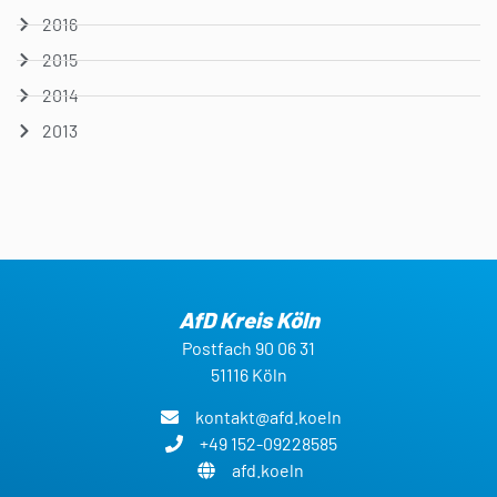
2016
2015
2014
2013
AfD Kreis Köln
Postfach 90 06 31
51116 Köln
kontakt@afd.koeln
+49 152-09228585
afd.koeln