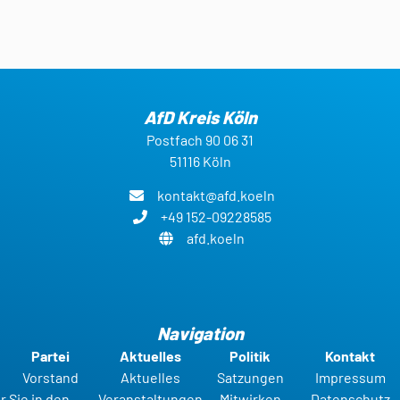
AfD Kreis Köln
Postfach 90 06 31
51116 Köln
kontakt@afd.koeln
+49 152-09228585
afd.koeln
Navigation
Partei
Aktuelles
Politik
Kontakt
Vorstand
Aktuelles
Satzungen
Impressum
r Sie in den
Veranstaltungen
Mitwirken
Datenschutz