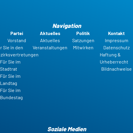
Navigation
Partei
Aktuelles
Politik
Kontakt
Vorstand
Aktuelles
Satzungen
Impressum
r Sie in den
Veranstaltungen
Mitwirken
Datenschutz
zirksvertretungen
Haftung &
Für Sie im
Urheberrecht
Stadtrat
Bildnachweise
Für Sie im
Landtag
Für Sie im
Bundestag
Soziale Medien