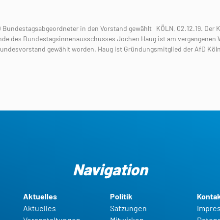
Bundestagsabgeordneter in den Vorstand gewählt KÖLN, 02.12.19. Der K
zende des Bundestagsinnenausschusses Jochen Haug ist am vergangenen
D Bundesvorstand gewählt worden. Haug ist Gründungsmitglied der AfD Köl
Navigation
Aktuelles
Politik
Konta
Aktuelles
Satzungen
Impre
Veranstaltungen
Mitwirken
Daten