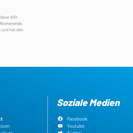
ölner AfD
 Wochenende
n und hat den
Soziale Medien
kt
Facebook
ssum
Youtube
schutz
Twitter