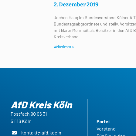
2. Dezember 2019
Jochen Haug im Bundesvorstand Kölner AfD 
Bundestagsabgeordnete und stellv. Vorsit
mit klarer Mehrheit als Beisitzer in den Af
Kreisverband
Weiterlesen »
AfD Kreis Köln
Postfach 90 06 31
51116 Köln
Partei
Vorstand
kontakt@afd.koeln
Für Sie in den