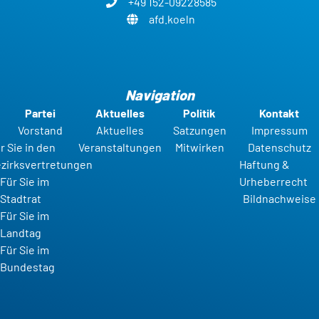
+49 152-09228585
afd.koeln
Navigation
Partei
Aktuelles
Politik
Kontakt
Vorstand
Aktuelles
Satzungen
Impressum
r Sie in den
Veranstaltungen
Mitwirken
Datenschutz
zirksvertretungen
Haftung &
Für Sie im
Urheberrecht
Stadtrat
Bildnachweise
Für Sie im
Landtag
Für Sie im
Bundestag