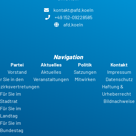
kontakt@afd.koeln
+49 152-09228585
afd.koeln
Navigation
Partei
Aktuelles
Politik
Kontakt
Vorstand
Aktuelles
Satzungen
Impressum
r Sie in den
Veranstaltungen
Mitwirken
Datenschutz
zirksvertretungen
Haftung &
Für Sie im
Urheberrecht
Stadtrat
Bildnachweise
Für Sie im
Landtag
Für Sie im
Bundestag