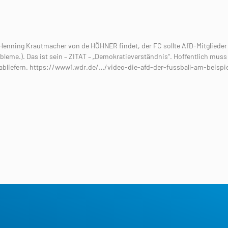
nning Krautmacher von de HÖHNER findet, der FC sollte AfD-Mitglieder
bleme.). Das ist sein – ZITAT – „Demokratieverständnis“. Hoffentlich muss 
abliefern. https://www1.wdr.de/…/video-die-afd-der-fussball-am-beisp