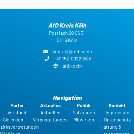
AfD Kreis Köln
Postfach 90 06 31
51116 Köln
kontakt@afd.koeln
+49 152-09228585
afd.koeln
Navigation
Partei
Aktuelles
Politik
Kontakt
Vorstand
Aktuelles
Satzungen
Impressum
r Sie in den
Veranstaltungen
Mitwirken
Datenschutz
zirksvertretungen
Haftung &
Für Sie im
Urheberrecht