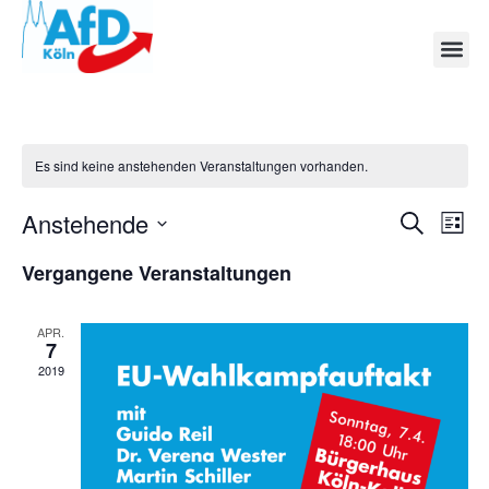
Köln AfD
Es sind keine anstehenden Veranstaltungen vorhanden.
Veran
Ve
Anstehende
Suche
Liste
Datum
An
Such
wählen.
Vergangene Veranstaltungen
Na
und
APR.
Ansic
7
2019
Navig