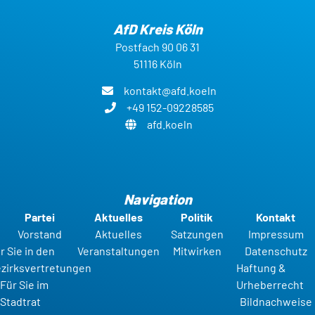
AfD Kreis Köln
Postfach 90 06 31
51116 Köln
kontakt@afd.koeln
+49 152-09228585
afd.koeln
Navigation
Partei
Aktuelles
Politik
Kontakt
Vorstand
Aktuelles
Satzungen
Impressum
r Sie in den
Veranstaltungen
Mitwirken
Datenschutz
zirksvertretungen
Haftung &
Für Sie im
Urheberrecht
Stadtrat
Bildnachweise